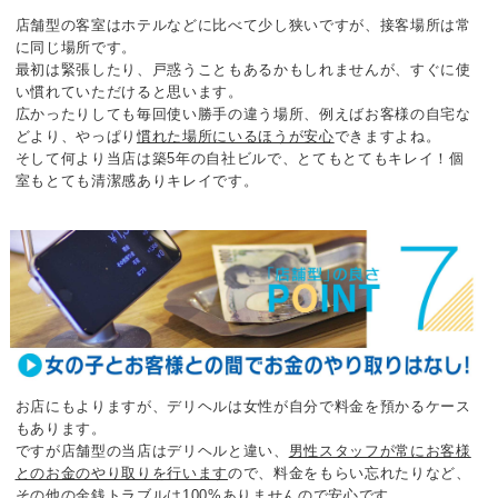
店舗型の客室はホテルなどに比べて少し狭いですが、接客場所は常
に同じ場所です。
最初は緊張したり、戸惑うこともあるかもしれませんが、
すぐに使
い慣れていただけると思います。
広かったりしても毎回使い勝手の違う場所、
例えばお客様の自宅な
どより、やっぱり
慣れた場所にいるほうが安心
できますよね。
そして何より当店は築5年の自社ビルで、とてもとてもキレイ！個
室もとても清潔感ありキレイです。
お店にもよりますが、デリヘルは女性が自分で料金を預かるケース
もあります。
ですが店舗型の当店はデリヘルと違い、
男性スタッフが常にお客様
とのお金のやり取りを行います
ので、
料金をもらい忘れたりなど、
その他の金銭トラブルは100%ありませんので安心です。