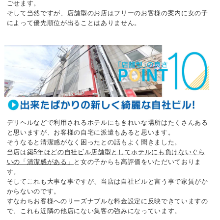
ごせます。
そして当然ですが、
店舗型のお店はフリーのお客様の案内に女の子
によって優先順位が出ることはありません。
デリヘルなどで利用されるホテルにもきれいな場所はたくさんある
と思いますが、
お客様の自宅に派遣もあると思います。
そうなると清潔感がなく困ったとの話もよく聞きました。
当店は
築5年ほどの自社ビル店舗型として
ホテルにも負けないぐら
いの「清潔感がある」
と女の子からも高評価をいただいておりま
す。
そしてこれも大事な事ですが、当店は自社ビルと言う事で家賃がか
からないのです。
すなわちお客様へのリーズナブルな料金設定に反映できていますの
で、
これも近隣の他店にない集客の強みになっています。