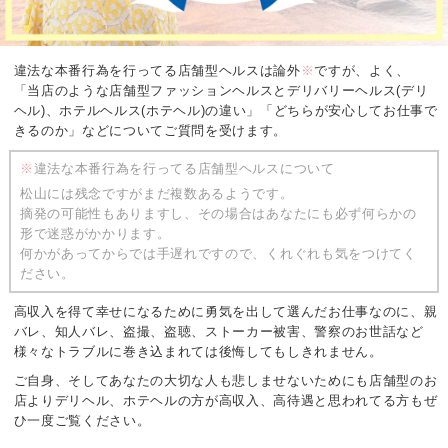
違法な本番行為を行ってる店舗型ヘルスは論外
※
ですが、よく、
「当店のような店舗型ファッションヘルスとデリバリーヘルス(デリ
ヘル)、ホテルヘルス(ホテヘル)の違い」
「どちらが安心してお仕事で
きるのか」などについてご質問を受けます。
※
違法な本番行為を行ってる店舗型ヘルスについて
松山には残念ですがまだ複数あるようです。
摘発の可能性もありますし、その場合はあなたにも必ず何らかの
形で迷惑がかかります。
何かがあってからでは手遅れですので、くれぐれも気をつけてく
ださい。
高収入を得て幸せになるために勇気を出して選んだお仕事なのに、
親
バレ、知人バレ、盗撮、盗聴、ストーカー被害、警察のお世話など
様々なトラブルに巻き込まれては後悔してもしきれません。
ご自身、そしてあなたの大切な人も悲しませないためにも
店舗型のお
店よりデリヘル、ホテヘルの方が高収入、高待遇と思われてる方もぜ
ひ一度ご覧ください。