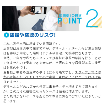
これも近年本当に増えている問題です。
店舗型はお店の中で接客ですが、デリヘル・ホテヘルなど
無店舗型
はお客様が用意した場所（ホテルや自宅）で接客になります。
当然、ご自身や私たちスタッフで接客前に事前の確認を行うことが
できませんので安心できませんが、
当店のような店舗型は常に接客
はお店の中です。
お客様が機器を設置する事はほぼ不可能ですし、
スタッフが常に客
室の確認を行っておりますので盗撮、盗聴のようなケースはほぼあ
りえません。
デリヘルなどのお店から当店に来る子も年々増えてきて聞きます
が、
このような被害になったケースは顕著に増えています。
また気付かないケースもあるので本当に気をつけていただきたいと
思います。