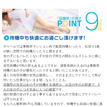
デリヘルでは事務所マンション内で集団待機だったり、仕切り1枚
の狭い空間での待機だったりと聞きます。
女の子にもバレたくない子や女の子同士の関わりもストレスに感じ
る子もいると思います。
自宅待機がOKの所もあるようですが、
接客依頼が入るのは事務所
待機の女の子が優先だったりすると聞いたことがあります。
遠くの自宅待機の女性は後回し…、
そのまま少しウトウトして気が
付いたら仕事がないまま朝…なんてことも。
店舗型の当店は女の子が待機する場所は、
お店の中のお部屋で、1
人の女の子につき完全に１つの個室
です。
他の部屋の女の子と会う事すらありませんので完全にプライバシー
は守られます。
もちろん無料Wi-Fiも完備していますので、待機中も自由に快適に過