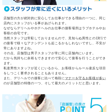
店舗型の方が絶対的に安心してお仕事ができる理由の一つに、
同じ
店内にスタッフがいる事があげられます。
なぜならデリヘルやホテヘルのお仕事の接客場所はラブホテルやお
客様の自宅です。
当然スタッフは常駐しておりませんので、
見知らぬ異性との1対1で
の接客で様々なアクシデントも起こるかもしれないですし、
不安が
常にありますよね。
その点、店舗型は男子スタッフが常に同じ店舗内にいます。
だから気持ちに余裕もできますので安心して接客を行うことができ
ます。
私達男性スタッフが近くにいるから、
お客様からルール違反な項目
をしつこく要求されることもありません。
また、デリヘルでの接客に比べて格段に
マナーを守るお客様が多い
のが店舗型の特徴の一つ、
そして最大のメリットだと思います。