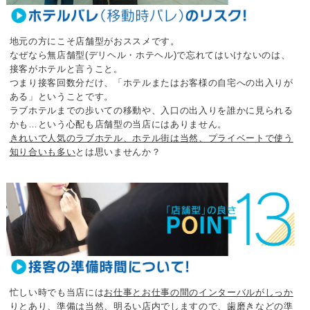
地元の方にこそ店舗型がおススメです。
なぜなら無店舗型(デリヘル・ホテヘル)で忘れてはいけないのは、
接客がホテルと言うこと。
つまり接客回数分だけ、「ホテルまたはお客様の自宅への出入りが
ある」ということです。
ラブホテルまでの歩いての移動や、入口の出入りを誰かに見られる
かも…
という心配も店舗型の当店にはありません。
きれいで人気のラブホテル、ホテル街は当然、プライベートで使う
知り合いも多い
とは思いませんか？
忙しい時でも当店には
お仕事とお仕事の間のインターバルがしっか
りとあり
、
準備は当然、明るい店内でしますので、歯磨きなどの準