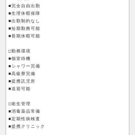
■完全自由出勤
■生理休暇保障
■出勤制約なし
■短期勤務可能
■長期休暇可能
□勤務環境
■個室待機
■シャワー完備
■高級寮完備
■提携託児所
■送迎可能
□衛生管理
■消毒薬品常備
■定期性病検査
■提携クリニック