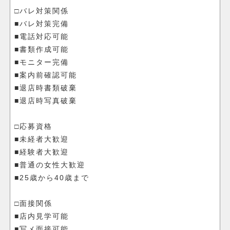
□バレ対策関係
■バレ対策完備
■電話対応可能
■書類作成可能
■モニター完備
■案内前確認可能
■退店時書類破棄
■退店時写真破棄
□応募資格
■未経者大歓迎
■経験者大歓迎
■普通の女性大歓迎
■25歳から40歳まで
□面接関係
■店内見学可能
■写メ面接可能