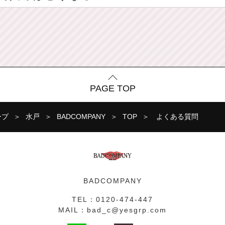
PAGE TOP
ープ
水戸
BADCOMPANY
TOP
よくある質問
BADCOMPANY
TEL：
0120-474-447
MAIL：
bad_c@yesgrp.com