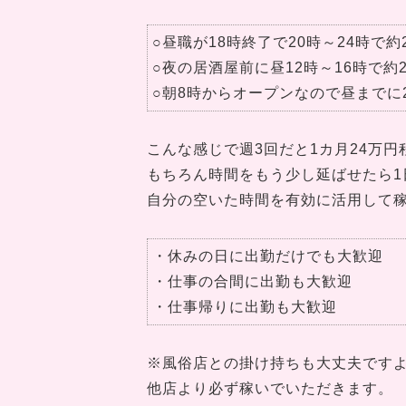
○昼職が18時終了で20時～24時で約
○夜の居酒屋前に昼12時～16時で約
○朝8時からオープンなので昼までに
こんな感じで週3回だと1カ月24万
もちろん時間をもう少し延ばせたら1
自分の空いた時間を有効に活用して
・休みの日に出勤だけでも大歓迎
・仕事の合間に出勤も大歓迎
・仕事帰りに出勤も大歓迎
※風俗店との掛け持ちも大丈夫です
他店より必ず稼いでいただきます。