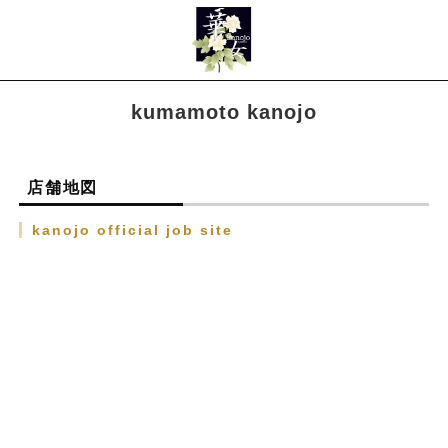
kumamoto kanojo
店舗地図
kanojo official job site