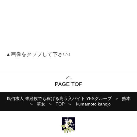
▲画像をタップして下さい♪
PAGE TOP
風俗求人 未経験でも稼げる高収入バイト YESグループ
熊本
華女
TOP
kumamoto kanojo